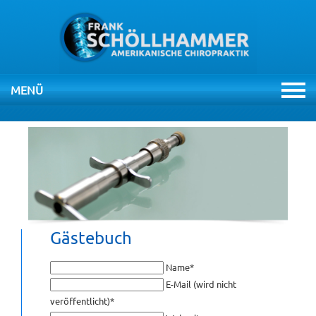
MENÜ
NAVIGATION
ÜBERSPRINGEN
HOME
PRAXIS
THERAPIEN
Gästebuch
CHIROPRAKTIK
Pflichtfeld
Name
*
Pflichtfeld
E-Mail (wird nicht
veröffentlicht)
*
VIDEOS