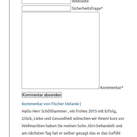
Webseite
Pflichtfeld
Bitte
Sicherheitsfrage
*
KONTAKT
Pflichtfeld
rechnen
Sie
4
GÄSTEBUCH
plus
2.
LINKS
[NBSP]
Kommentar
*
Kommentar von Fischer Melanie |
Hallo Herr Schöllhammer , ein frohes 2015 mit Erfolg,
Glück, Liebe und Gesundheit wünschen wir Ihnen! kurz vor
Weihnachten haben Sie meinen Sohn Jörn behandelt und
am nächsten Tag hat er selber gesagt das er das Gefühl