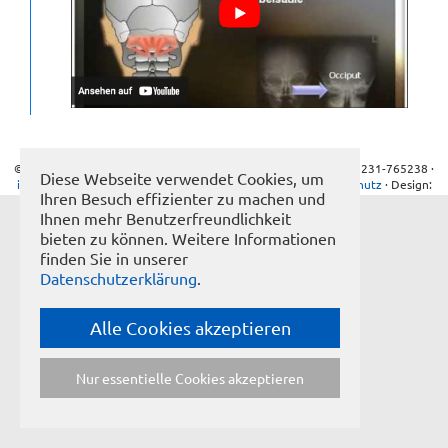
KONTAKT
GÄSTEBUCH
LINKS
© Frank Schöllhammer · Seegerstr. 9 · 75180 Pforzheim · Tel: 07231-765238 ·
Diese Webseite verwendet Cookies, um
info@naturheilpraxis-schoellhammer.de
·
Impressum
·
Datenschutz
· Design:
Ihren Besuch effizienter zu machen und
buero-01.de
[NBSP]
Ihnen mehr Benutzerfreundlichkeit
bieten zu können. Weitere Informationen
finden Sie in unserer
Datenschutzerklärung
.
Alle Cookies akzeptieren
Nur essentielle Cookies akzeptieren