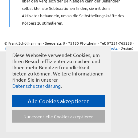
über den Vergleich der Beinlängen kann der Behandler
selbst kleinste Subluxationen finden, sie mit dem
KONTAKT
Aktivator behandeln, um so die Selbstheilungskräfte des
Körpers zu stimulieren.
GÄSTEBUCH
© Frank Schöllhammer · Seegerstr. 9 · 75180 Pforzheim · Tel: 07231-765238 ·
info@naturheilpraxis-schoellhammer.de
·
Impressum
·
Datenschutz
· Design:
LINKS
buero-01.de
Diese Webseite verwendet Cookies, um
Ihren Besuch effizienter zu machen und
[NBSP]
Ihnen mehr Benutzerfreundlichkeit
bieten zu können. Weitere Informationen
finden Sie in unserer
Datenschutzerklärung
.
Alle Cookies akzeptieren
Nur essentielle Cookies akzeptieren