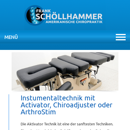
MENÜ
NAVIGATION
ÜBERSPRINGEN
HOME
PRAXIS
THERAPIEN
Instumentaltechnik mit
Activator, Chiroadjuster oder
CHIROPRAKTIK
ArthroStim
Die Aktivator Technik ist eine der sanftesten Techniken.
VIDEOS