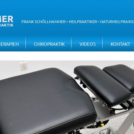
FRANK SCHÖLLHAMMER • HEILPRAKTIKER • NATURHEILPRAXIS
NAVIGATION
HERAPIEN
CHIROPRAKTIK
VIDEOS
KONTAKT
ÜBERSPRINGEN
[NBSP]