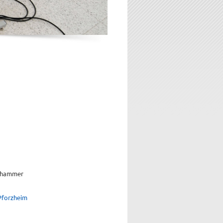
llhammer
Pforzheim