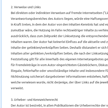
2. Verweise und Links
Bei direkten oder indirekten Verweisen auf fremde Internetseiten ("Li
Verantwortungsbereiches des Autors liegen, würde eine Haftungsverpf
in Kraft treten, in dem der Autor von den Inhalten Kenntnis hat und e
zumutbar wäre, die Nutzung im Falle rechtswidriger Inhalte zu verhin
ausdrücklich, dass zum Zeitpunkt der Linksetzung die entsprechenden 
Inhalten waren. Der Autor hat keinerlei Einfluss auf die aktuelle und
Inhalte der gelinkten/verknüpften Seiten. Deshalb distanziert er sich 
Inhalten aller gelinkten /verknüpften Seiten, die nach der Linksetzu
Feststellung gilt für alle innerhalb des eigenen Internetangebotes g
für Fremdeinträge in vom Autor eingerichteten Gästebüchern, Diskuss
illegale, fehlerhafte oder unvollständige Inhalte und insbesondere f
Nichtnutzung solcherart dargebotener Informationen entstehen, haftet
welche verwiesen wurde, nicht derjenige, der über Links auf die jewei
verweist.
3. Urheber- und Kennzeichenrecht
Der Autor ist bestrebt, in allen Publikationen die Urheberrechte der